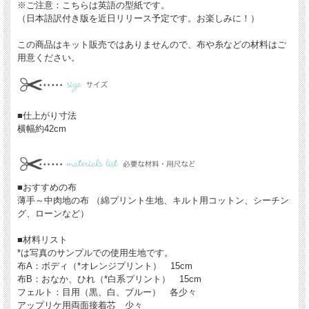
※ご注意：こちらは英語の型紙です。
（日本語訳付き版を近日リリース予定です。お楽しみに！）
この商品はキット販売ではありませんので、布や糸などの材料はご
用意ください。
■仕上がり寸法
横幅約42cm
■おすすめの布
薄手～中肉地の布 （綿プリント生地、キルト用コットン、シーチン
グ、ローンなど）
■材料リスト
*は写真のサンプルでの使用生地です。
布A：ボディ（*オレンジプリント） 15cm
布B：おなか、ひれ（*白系プリント） 15cm
フェルト：目用（黒、白、ブルー） 各少々
アップリケ用両面接着芯 少々