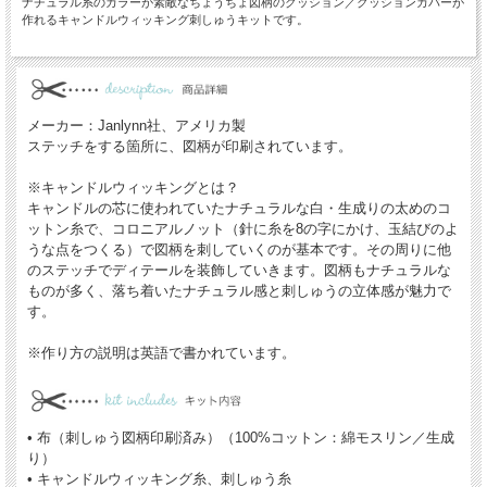
ナチュラル系のカラーが素敵なちょうちょ図柄のクッション／クッションカバーが
作れるキャンドルウィッキング刺しゅうキットです。
メーカー：Janlynn社、アメリカ製
ステッチをする箇所に、図柄が印刷されています。
※キャンドルウィッキングとは？
キャンドルの芯に使われていたナチュラルな白・生成りの太めのコ
ットン糸で、コロニアルノット（針に糸を8の字にかけ、玉結びのよ
うな点をつくる）で図柄を刺していくのが基本です。その周りに他
のステッチでディテールを装飾していきます。図柄もナチュラルな
ものが多く、落ち着いたナチュラル感と刺しゅうの立体感が魅力で
す。
※作り方の説明は英語で書かれています。
• 布（刺しゅう図柄印刷済み）（100%コットン：綿モスリン／生成
り）
• キャンドルウィッキング糸、刺しゅう糸