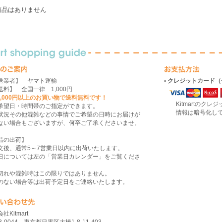
商品はありません
送業者】 ヤマト運輸
• クレジットカード
送料】 全国一律 1,000円
10,000円以上のお買い物で送料無料です！
Kitmartのクレ
希望日・時間帯のご指定ができます。
情報は暗号化して送
状況その他混雑などの事情でご希望の日時にお届けが
ない場合もございますが、何卒ご了承くださいませ。
品の出荷】
文後、通常5～7営業日以内に出荷いたします。
日については左の「営業日カレンダー」をご覧くださ
切れや混雑時はこの限りではありません。
のない場合等は出荷予定日をご連絡いたします。
社Kitmart