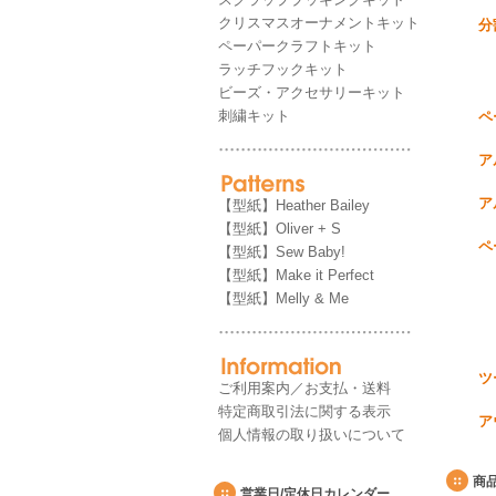
クリスマスオーナメントキット
分
ペーパークラフトキット
ラッチフックキット
ビーズ・アクセサリーキット
刺繍キット
ペ
ア
ア
【型紙】Heather Bailey
【型紙】Oliver + S
ペ
【型紙】Sew Baby!
【型紙】Make it Perfect
【型紙】Melly & Me
ツ
ご利用案内／お支払・送料
特定商取引法に関する表示
ア
個人情報の取り扱いについて
商
営業日/定休日カレンダー