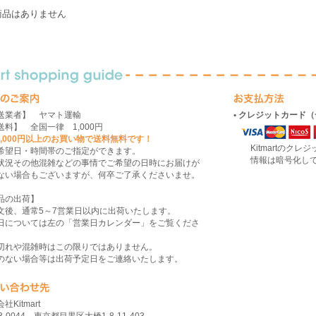
商品はありません
送業者】 ヤマト運輸
• クレジットカード
送料】 全国一律 1,000円
10,000円以上のお買い物で送料無料です！
Kitmartのクレ
希望日・時間帯のご指定ができます。
情報は暗号化して送
状況その他混雑などの事情でご希望の日時にお届けが
ない場合もございますが、何卒ご了承くださいませ。
品の出荷】
文後、通常5～7営業日以内に出荷いたします。
日については左の「営業日カレンダー」をご覧くださ
切れや混雑時はこの限りではありません。
のない場合等は出荷予定日をご連絡いたします。
社Kitmart