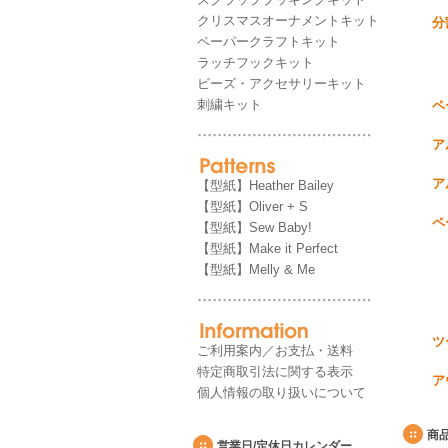
クリスマスオーナメントキット
分
ペーパークラフトキット
ラッチフックキット
ビーズ・アクセサリーキット
刺繍キット
ペ
ア
ア
【型紙】Heather Bailey
【型紙】Oliver + S
ペ
【型紙】Sew Baby!
【型紙】Make it Perfect
【型紙】Melly & Me
ツ
ご利用案内／お支払・送料
特定商取引法に関する表示
ア
個人情報の取り扱いについて
商
営業日/定休日カレンダー