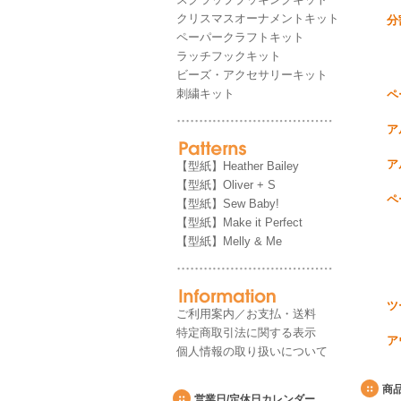
クリスマスオーナメントキット
分
ペーパークラフトキット
ラッチフックキット
ビーズ・アクセサリーキット
刺繍キット
ペ
ア
ア
【型紙】Heather Bailey
【型紙】Oliver + S
ペ
【型紙】Sew Baby!
【型紙】Make it Perfect
【型紙】Melly & Me
ツ
ご利用案内／お支払・送料
特定商取引法に関する表示
ア
個人情報の取り扱いについて
商
営業日/定休日カレンダー