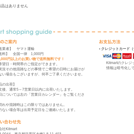
商品はありません
送業者】 ヤマト運輸
• クレジットカード
送料】 全国一律 1,000円
10,000円以上のお買い物で送料無料です！
Kitmartのクレ
希望日・時間帯のご指定ができます。
情報は暗号化して送
状況その他混雑などの事情でご希望の日時にお届けが
ない場合もございますが、何卒ご了承くださいませ。
品の出荷】
文後、通常5～7営業日以内に出荷いたします。
日については左の「営業日カレンダー」をご覧くださ
切れや混雑時はこの限りではありません。
のない場合等は出荷予定日をご連絡いたします。
社Kitmart